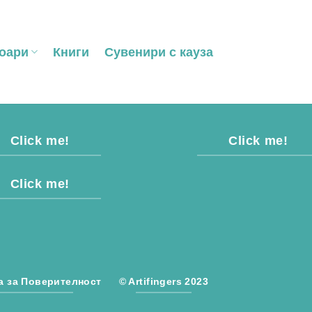
оари
Книги
Сувенири с кауза
Click me!
Click me!
Click me!
а за Поверителност
© Artifingers 2023