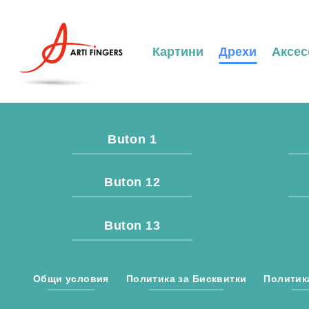
Skip
to
content
Картини
Дрехи
Аксес
Buton 1
Buton 12
Buton 13
Общи условия
Политика за Бисквитки
Политик